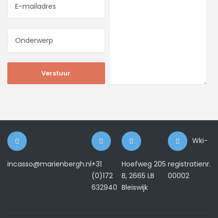
Wki-
incasso@marienbergh.nl
+31
Hoefweg 205
registratienr.
(0)172
B, 2665 LB
00002
632940
Bleiswijk