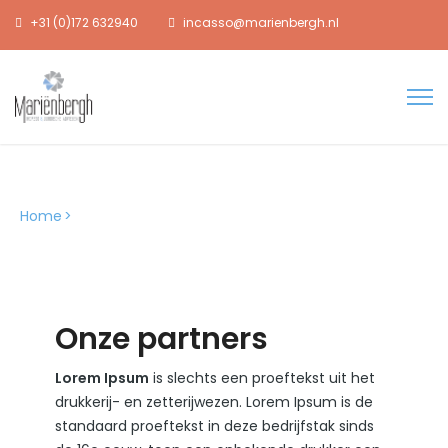
+31 (0)172 632940
incasso@marienbergh.nl
Onze Partners 2
Home
>
Onze Partners 2
Onze partners
Lorem Ipsum
is slechts een proeftekst uit het
drukkerij- en zetterijwezen. Lorem Ipsum is de
standaard proeftekst in deze bedrijfstak sinds